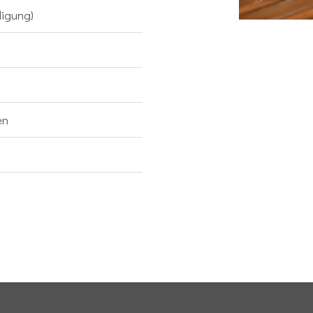
digung)
en